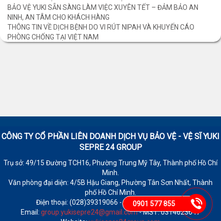
BẢO VỆ YUKI SẴN SÀNG LÀM VIỆC XUYÊN TẾT – ĐẢM BẢO AN
NINH, AN TÂM CHO KHÁCH HÀNG
THÔNG TIN VỀ DỊCH BỆNH DO VI RÚT NIPAH VÀ KHUYẾN CÁO
PHÒNG CHỐNG TẠI VIỆT NAM
CÔNG TY CỔ PHẦN LIÊN DOANH DỊCH VỤ BẢO VỆ - VỆ SĨ
YUKI
SEPRE 24 GROUP
Trụ sở: 49/15 Đường TCH16, Phường Trung Mỹ Tây, Thành phố Hồ Chí
Minh.
Văn phòng đại diện: 4/5B Hậu Giang, Phường Tân Sơn Nhất, Thành
phố Hồ Chí Minh.
Điện thoại: (028)39319066 - Fax: (028)39319065
0901 577 855
Email:
group.yukisepre24@gmail.com
- MST: 0314623647