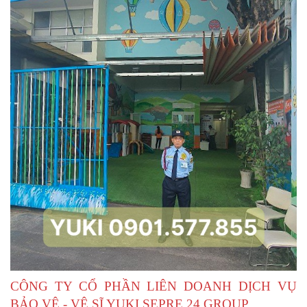
CÔNG TY CỔ PHẦN LIÊN DOANH DỊCH VỤ
BẢO VỆ - VỆ SĨ YUKI SEPRE 24 GROUP