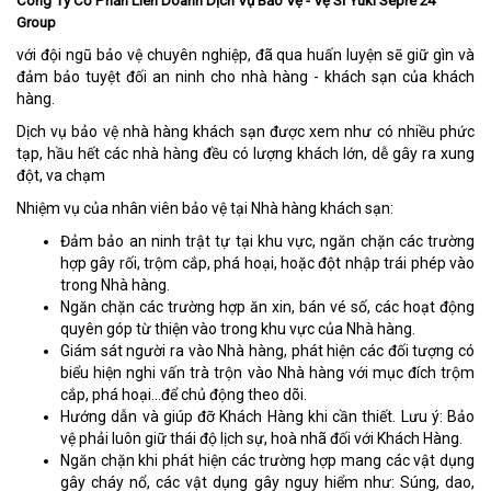
Công Ty Cổ Phần Liên Doanh Dịch Vụ Bảo Vệ - Vệ Sĩ Yuki Sepre 24
Group
với đội ngũ bảo vệ chuyên nghiệp, đã qua huấn luyện sẽ giữ gìn và
đảm bảo tuyệt đối an ninh cho nhà hàng - khách sạn của khách
hàng.
Dịch vụ bảo vệ nhà hàng khách sạn được xem như có nhiều phức
tạp, hầu hết các nhà hàng đều có lượng khách lớn, dễ gây ra xung
đột, va chạm
Nhiệm vụ của nhân viên bảo vệ tại Nhà hàng khách sạn:
Đảm bảo an ninh trật tự tại khu vực, ngăn chặn các trường
hợp gây rối, trộm cắp, phá hoại, hoặc đột nhập trái phép vào
trong Nhà hàng.
Ngăn chặn các trường hợp ăn xin, bán vé số, các hoạt động
quyên góp từ thiện vào trong khu vực của Nhà hàng.
Giám sát người ra vào Nhà hàng, phát hiện các đối tượng có
biểu hiện nghi vấn trà trộn vào Nhà hàng với mục đích trộm
cắp, phá hoại…để chủ động theo dõi.
Hướng dẫn và giúp đỡ Khách Hàng khi cần thiết. Lưu ý: Bảo
vệ phải luôn giữ thái độ lịch sự, hoà nhã đối với Khách Hàng.
Ngăn chặn khi phát hiện các trường hợp mang các vật dụng
gây cháy nổ, các vật dụng gây nguy hiểm như: Súng, dao,