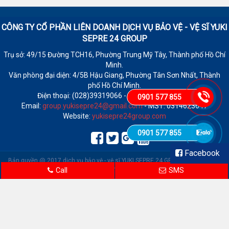
CÔNG TY CỔ PHẦN LIÊN DOANH DỊCH VỤ BẢO VỆ - VỆ SĨ
YUKI
SEPRE 24 GROUP
Trụ sở: 49/15 Đường TCH16, Phường Trung Mỹ Tây, Thành phố Hồ Chí
Minh.
Văn phòng đại diện: 4/5B Hậu Giang, Phường Tân Sơn Nhất, Thành
phố Hồ Chí Minh.
Điện thoại: (028)39319066 - Fax: (028)39319065
0901 577 855
Email:
group.yukisepre24@gmail.com
- MST: 0314623647
Website:
yukisepre24group.com
0901 577 855
Facebook
Bản quyền @ 2017 dịch vụ bảo vệ - vệ sĩ YUKI SEPRE 24 GROUP.
|
Trực tuyến:
11 | Tổng truy cập: 110,532
Call
SMS