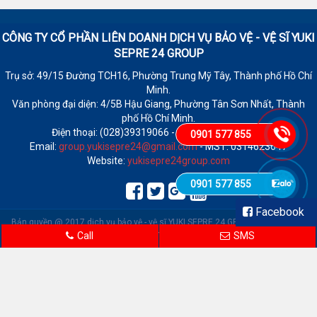
CÔNG TY CỔ PHẦN LIÊN DOANH DỊCH VỤ BẢO VỆ - VỆ SĨ
YUKI
SEPRE 24 GROUP
Trụ sở: 49/15 Đường TCH16, Phường Trung Mỹ Tây, Thành phố Hồ Chí
Minh.
Văn phòng đại diện: 4/5B Hậu Giang, Phường Tân Sơn Nhất, Thành
phố Hồ Chí Minh.
Điện thoại: (028)39319066 - Fax: (028)39319065
0901 577 855
Email:
group.yukisepre24@gmail.com
- MST: 0314623647
Website:
yukisepre24group.com
0901 577 855
Facebook
Bản quyền @ 2017 dịch vụ bảo vệ - vệ sĩ YUKI SEPRE 24 GROUP.
|
Trực tuyến:
12 | Tổng truy cập: 110,533
Call
SMS