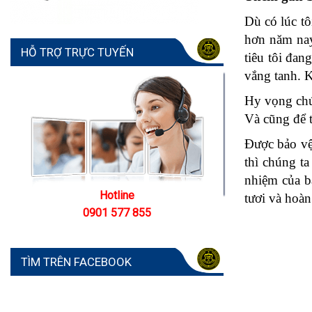
Dù có lúc tô
hơn năm nay 
HỖ TRỢ TRỰC TUYẾN
tiêu tôi đan
vắng tanh. 
Hy vọng chún
Và cũng để t
Được bảo vệ 
thì chúng ta
nhiệm của b
Hotline
tươi và hoàn
0901 577 855
TÌM TRÊN FACEBOOK