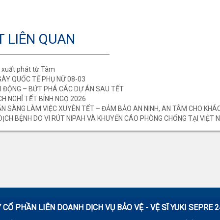
ẾT LIÊN QUAN
ệ xuất phát từ Tâm
ÀY QUỐC TẾ PHỤ NỮ 08-03
I ĐỘNG – BỨT PHÁ CÁC DỰ ÁN SAU TẾT
H NGHỈ TẾT BÍNH NGỌ 2026
SẴN SÀNG LÀM VIỆC XUYÊN TẾT – ĐẢM BẢO AN NINH, AN TÂM CHO KHÁ
DỊCH BỆNH DO VI RÚT NIPAH VÀ KHUYẾN CÁO PHÒNG CHỐNG TẠI VIỆT 
 CỔ PHẦN LIÊN DOANH DỊCH VỤ BẢO VỆ - VỆ SĨ
YUKI SEPRE 