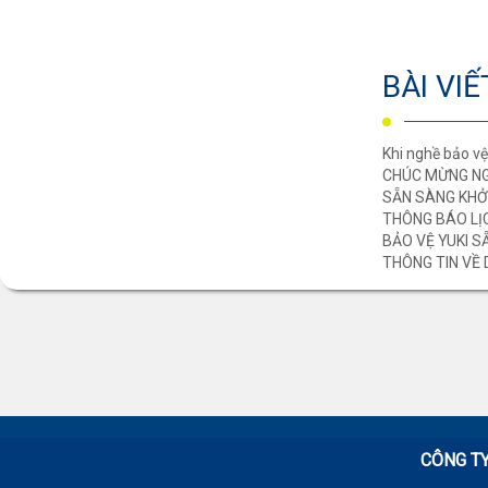
BÀI VI
Khi nghề bảo v
CHÚC MỪNG NG
SẴN SÀNG KHỞ
THÔNG BÁO LỊC
BẢO VỆ YUKI 
THÔNG TIN VỀ 
CÔNG TY