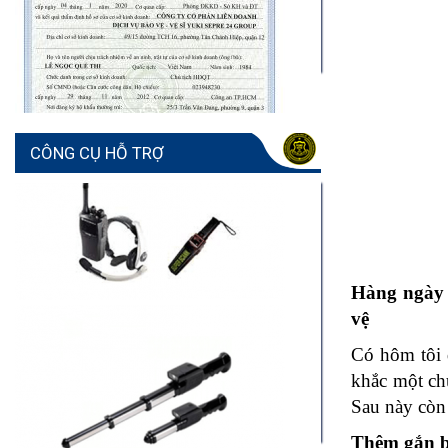
CÔNG CỤ HỖ TRỢ
Hàng ngày 
vệ
Có hôm tôi 
khắc một ch
Sau này còn 
Thêm gắn b