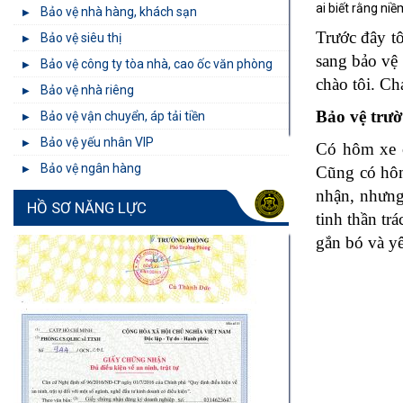
ai biết rằng ni
Bảo vệ nhà hàng, khách sạn
Trước đây t
Bảo vệ siêu thị
sang bảo vệ 
Bảo vệ công ty tòa nhà, cao ốc văn phòng
chào tôi. Ch
Bảo vệ nhà riêng
Bảo vệ trườ
Bảo vệ vận chuyển, áp tải tiền
Bảo vệ yếu nhân VIP
Có hôm xe c
Bảo vệ ngân hàng
Cũng có hôm
nhận, nhưng
HỒ SƠ NĂNG LỰC
tinh thần tr
gắn bó và y