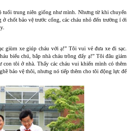
độ tuổi trung niên giống như mình. Nhưng từ khi chuyển
g ở chốt bảo vệ trước cổng, các cháu nhỏ đến trường í ới
y.
ạc giùm xe giúp cháu với ạ!” Tôi vui vẻ đưa xe đi sạc.
cháu biếu chú, bắp nhà cháu trồng đấy ạ!” Tôi đâu giám
ư con tôi ở nhà. Thấy các cháu vui khiến mình có thêm
ghề bảo vệ thôi, nhưng nó tiếp thêm cho tôi động lực để