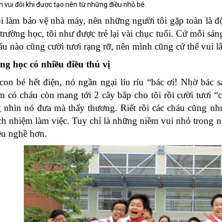
ềm vui đôi khi được tạo nên từ những điều nhỏ bé.
ôi làm bảo vệ nhà máy, nên những người tôi gặp toàn là 
trường học, tôi như được trẻ lại vài chục tuổi. Cứ mỗi sán
áu nào cũng cười tươi rạng rỡ, nên mình cũng cứ thế vui lâ
ng học có nhiều điều thú vị
on bé hết điện, nó ngần ngại líu ríu “bác ơi! Nhờ bác s
 có cháu còn mang tới 2 cây bắp cho tôi rồi cười tươi “
 nhìn nó đưa mà thấy thương. Riết rồi các cháu cũng nh
ách nhiệm làm việc. Tuy chỉ là những niềm vui nhỏ trong n
êu nghề hơn.