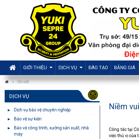
GIỚI THIỆU
DỊCH VỤ
ĐÀO TẠO
BẢNG GIÁ
Tiếng Việt
English
Chi tiết
DỊCH VỤ
Niềm vui
Dịch vụ bảo vệ chuyên nghiệp
Bảo vệ sự kiện
Bảo vệ công trình, xưởng sản xuất, nhà
Công tác tại C
máy
việc thú vị của