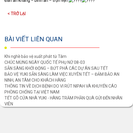
Đán an khang – bình an – trọn vẹn
< TRỞ LẠI
BÀI VIẾT LIÊN QUAN
Khi nghề bảo vệ xuất phát từ Tâm
CHÚC MỪNG NGÀY QUỐC TẾ PHỤ NỮ 08-03
SẴN SÀNG KHỞI ĐỘNG – BỨT PHÁ CÁC DỰ ÁN SAU TẾT
BẢO VỆ YUKI SẴN SÀNG LÀM VIỆC XUYÊN TẾT – ĐẢM BẢO AN
NINH, AN TÂM CHO KHÁCH HÀNG
THÔNG TIN VỀ DỊCH BỆNH DO VI RÚT NIPAH VÀ KHUYẾN CÁO
PHÒNG CHỐNG TẠI VIỆT NAM
TẾT GÕ CỬA NHÀ YUKI - HÀNG TRĂM PHẦN QUÀ GỬI ĐẾN NHÂN
VIÊN