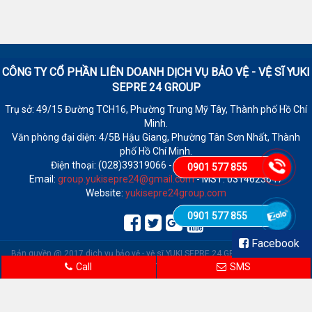
CÔNG TY CỔ PHẦN LIÊN DOANH DỊCH VỤ BẢO VỆ - VỆ SĨ
YUKI
SEPRE 24 GROUP
Trụ sở: 49/15 Đường TCH16, Phường Trung Mỹ Tây, Thành phố Hồ Chí
Minh.
Văn phòng đại diện: 4/5B Hậu Giang, Phường Tân Sơn Nhất, Thành
phố Hồ Chí Minh.
Điện thoại: (028)39319066 - Fax: (028)39319065
0901 577 855
Email:
group.yukisepre24@gmail.com
- MST: 0314623647
Website:
yukisepre24group.com
0901 577 855
Facebook
Bản quyền @ 2017 dịch vụ bảo vệ - vệ sĩ YUKI SEPRE 24 GROUP.
|
Trực tuyến:
12 | Tổng truy cập: 110,444
Call
SMS