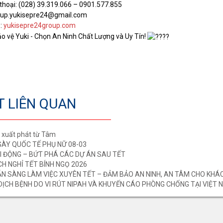
thoại: (028) 39.319.066 – 0901.577.855
oup.yukisepre24@gmail.com
:
yukisepre24group.com
 vệ Yuki - Chọn An Ninh Chất Lượng và Uy Tín!
ẾT LIÊN QUAN
ệ xuất phát từ Tâm
ÀY QUỐC TẾ PHỤ NỮ 08-03
I ĐỘNG – BỨT PHÁ CÁC DỰ ÁN SAU TẾT
H NGHỈ TẾT BÍNH NGỌ 2026
SẴN SÀNG LÀM VIỆC XUYÊN TẾT – ĐẢM BẢO AN NINH, AN TÂM CHO KHÁ
DỊCH BỆNH DO VI RÚT NIPAH VÀ KHUYẾN CÁO PHÒNG CHỐNG TẠI VIỆT 