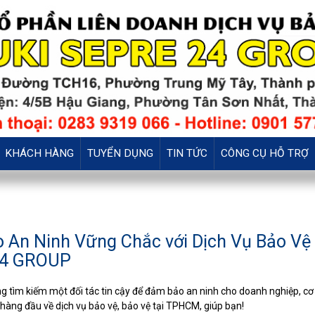
KHÁCH HÀNG
TUYỂN DỤNG
TIN TỨC
CÔNG CỤ HỖ TRỢ
 An Ninh Vững Chắc với Dịch Vụ Bảo Vệ
24 GROUP
 tìm kiếm một đối tác tin cậy để đảm bảo an ninh cho doanh nghiệp, cơ
hàng đầu về dịch vụ bảo vệ, bảo vệ tại TPHCM, giúp bạn!