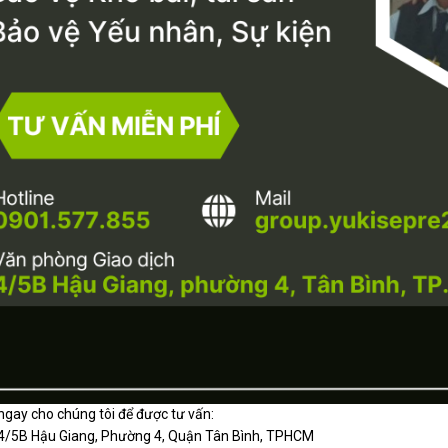
ngay cho chúng tôi để được tư vấn:
: 4/5B Hậu Giang, Phường 4, Quận Tân Bình, TPHCM