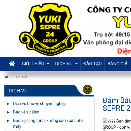
GIỚI THIỆU
DỊCH VỤ
ĐÀO TẠO
BẢNG GIÁ
Tiếng Việt
English
Chi tiết
DỊCH VỤ
Đảm Bảo
Dịch vụ bảo vệ chuyên nghiệp
SEPRE 
Bảo vệ sự kiện
Bảo vệ công trình, xưởng sản xuất, nhà
Bạn đang
máy
GROUP - đơn vị 