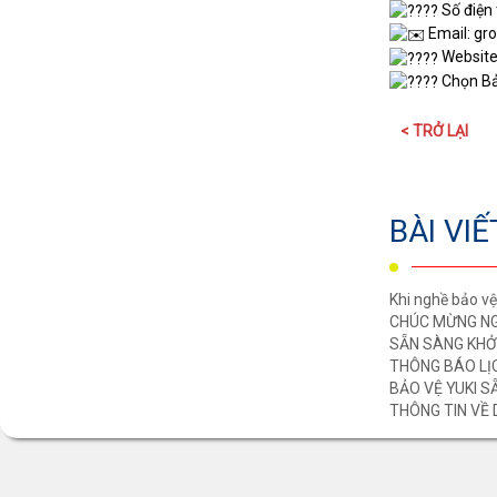
Số điện 
Email: gr
Website
Chọn Bảo
< TRỞ LẠI
BÀI VI
Khi nghề bảo v
CHÚC MỪNG NG
SẴN SÀNG KHỞ
THÔNG BÁO LỊC
BẢO VỆ YUKI 
THÔNG TIN VỀ 