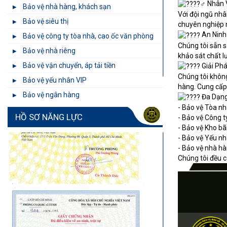
Nhân V
Bảo vệ nhà hàng, khách sạn
Với đội ngũ nhâ
Bảo vệ siêu thị
chuyên nghiệp 
An Ninh
Bảo vệ công ty tòa nhà, cao ốc văn phòng
Chúng tôi sẵn s
Bảo vệ nhà riêng
khảo sát chất l
Bảo vệ vận chuyển, áp tải tiền
Giải Phá
Chúng tôi không
Bảo vệ yếu nhân VIP
hàng. Cung cấp 
Bảo vệ ngân hàng
Đa Dạng
- Bảo vệ Tòa n
HỒ SƠ NĂNG LỰC
- Bảo vệ Công t
- Bảo vệ Kho bãi
- Bảo vệ Yếu nh
- Bảo vệ nhà h
Chúng tôi đều 