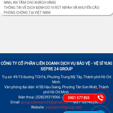
NINH, AN TÂM CHO KHÁCH HÀNG
THÔNG TIN VỀ DỊCH BỆNH DO VI RÚT NIPAH VÀ KHUYẾN CÁO
PHÒNG CHỐNG TẠI VIỆT NAM
CÔNG TY CỔ PHẦN LIÊN DOANH DỊCH VỤ BẢO VỆ - VỆ SĨ
YUKI
SEPRE 24 GROUP
Trụ sở: 49/15 Đường TCH16, Phường Trung Mỹ Tây, Thành phố Hồ Chí
Minh.
Văn phòng đại diện: 4/5B Hậu Giang, Phường Tân Sơn Nhất, Thành
phố Hồ Chí Minh.
Điện thoại: (028)39319066 - Fax: (028)39319065
0901 577 855
Email:
group.yukisepre24@gmail.com
- MST: 0314623647
Website:
yukisepre24group.com