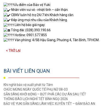
Ưu điểm của Bảo vệ Yuki:
Nhân viên vui vẻ - nhiệt tình – cẩn thận.
CBNV luôn hỗ trợ 24/7 khi Khách hàng cần.
Đáp ứng mọi nhu cầu của Khách hàng.
Liên hệ báo giá ngay:
Tổng đài: (028).393.190.66
Hotline: 0901.577.855
Văn phòng: 4/5B Hậu Giang, Phường 4, Tân Bình, TP.HCM.
< TRỞ LẠI
BÀI VIẾT LIÊN QUAN
Khi nghề bảo vệ xuất phát từ Tâm
CHÚC MỪNG NGÀY QUỐC TẾ PHỤ NỮ 08-03
SẴN SÀNG KHỞI ĐỘNG – BỨT PHÁ CÁC DỰ ÁN SAU TẾT
THÔNG BÁO LỊCH NGHỈ TẾT BÍNH NGỌ 2026
BẢO VỆ YUKI SẴN SÀNG LÀM VIỆC XUYÊN TẾT – ĐẢM BẢO AN