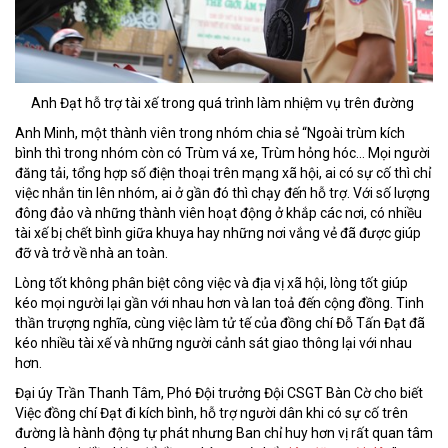
Anh Đạt hỗ trợ tài xế trong quá trình làm nhiệm vụ trên đường
Anh Minh, một thành viên trong nhóm chia sẻ “Ngoài trùm kích
bình thì trong nhóm còn có Trùm vá xe, Trùm hỏng hóc… Mọi người
đăng tải, tổng hợp số điện thoại trên mạng xã hội, ai có sự cố thì chỉ
việc nhắn tin lên nhóm, ai ở gần đó thì chạy đến hỗ trợ. Với số lượng
đông đảo và những thành viên hoạt động ở khắp các nơi, có nhiều
tài xế bị chết bình giữa khuya hay những nơi vắng vẻ đã được giúp
đỡ và trở về nhà an toàn.
Lòng tốt không phân biệt công việc và địa vị xã hội, lòng tốt giúp
kéo mọi người lại gần với nhau hơn và lan toả đến cộng đồng. Tinh
thần trượng nghĩa, cùng việc làm tử tế của đồng chí Đỗ Tấn Đạt đã
kéo nhiều tài xế và những người cảnh sát giao thông lại với nhau
hơn.
Đại úy Trần Thanh Tâm, Phó Đội trưởng Đội CSGT Bàn Cờ cho biết
Việc đồng chí Đạt đi kích bình, hỗ trợ người dân khi có sự cố trên
đường là hành động tự phát nhưng Ban chỉ huy hơn vị rất quan tâm