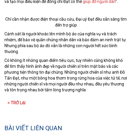
và tạo mọi điều kiện để đồng chí Đạt có thể
giúp đỡ người dân
”.
Chỉ cần nhận được điện thoại cầu cứu, Đại uý Đạt đều sẵn sàng tìm
đến trợ giúp
Cảnh sát là người khoác lên mình bộ áo của nghĩa vụ và trách
nhiệm, để bảo vệ quần chúng nhân dân và bảo đảm an ninh trật tự.
Nhưng phía sau bộ áo đó vẫn là những con người hết sức bình
thường.
Có không ít những quan điểm tiêu cực, tuy nhiên cũng không khó
để tìm thấy hình ảnh đẹp về người chiến sĩ trên mặt báo và các
phương tiện thông tin đại chúng. Những người chiến sĩ như anh Đỗ
Tấn Đạt, như một bông hoa thơm trong rừng hoa của việc tử tế, nơi
những người chiến sĩ và mọi người đều như nhau, đều yêu thương
và tôn trọng nhau bởi tấm lòng trượng nghĩa
< TRỞ LẠI
BÀI VIẾT LIÊN QUAN