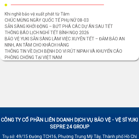
Khi nghề bảo vệ xuất phát từ Tâm
CHÚC MỪNG NGÀY QUỐC TẾ PHỤ NỮ 08-03
SẴN SÀNG KHỞI ĐỘNG – BỨT PHÁ CÁC DỰ ÁN SAU TẾT
THÔNG BÁO LỊCH NGHỈ TẾT BÍNH NGỌ 2026
BẢO VỆ YUKI SẴN SÀNG LÀM VIỆC XUYÊN TẾT – ĐẢM BẢO AN
NINH, AN TÂM CHO KHÁCH HÀNG
THÔNG TIN VỀ DỊCH BỆNH DO VI RÚT NIPAH VÀ KHUYẾN CÁO
PHÒNG CHỐNG TẠI VIỆT NAM
CÔNG TY CỔ PHẦN LIÊN DOANH DỊCH VỤ BẢO VỆ - VỆ SĨ
YUKI
SEPRE 24 GROUP
Trụ sở: 49/15 Đường TCH16, Phường Trung Mỹ Tây, Thành phố Hồ Chí