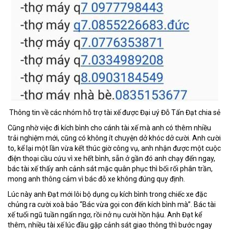
Thông tin về các nhóm hỗ trợ tài xế được Đại uý Đỗ Tấn Đạt chia sẻ
Cũng nhờ việc đi kích bình cho cánh tài xế mà anh có thêm nhiều
trải nghiệm mới, cũng có không ít chuyện dở khóc dở cười. Anh cười
to, kể lại một lần vừa kết thúc giờ công vụ, anh nhận được một cuộc
điện thoại cầu cứu vì xe hết bình, sẵn ở gần đó anh chạy đến ngay,
bác tài xế thấy anh cảnh sát mặc quân phục thì bối rối phân trần,
mong anh thông cảm vì bác đỗ xe không đúng quy định.
Lúc này anh Đạt mới lôi bộ dụng cụ kích bình trong chiếc xe đặc
chủng ra cười xoà bảo “Bác vừa gọi con đến kích bình mà”. Bác tài
xế tuổi ngũ tuần ngẩn ngơ, rồi nở nụ cười hồn hậu. Anh Đạt kể
thêm, nhiều tài xế lúc đầu gặp cảnh sát giao thông thì bước ngay