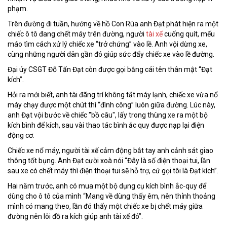
phạm.
Trên đường đi tuần, hướng về hồ Con Rùa anh Đạt phát hiện ra một
chiếc ô tô đang chết máy trên đường, người
tài xế
cuống quít, mếu
máo tìm cách xử lý chiếc xe “trở chứng” vào lề. Anh vội dừng xe,
cùng những người dân gần đó giúp sức đẩy chiếc xe vào lề đường.
Đại úy CSGT Đỗ Tấn Đạt còn được gọi bằng cái tên thân mật “Đạt
kích”.
Hỏi ra mới biết, anh tài đãng trí không tắt máy lạnh, chiếc xe vừa nổ
máy chạy được một chút thì “đình công” luôn giữa đường. Lúc này,
anh Đạt vội bước về chiếc "bồ câu", lấy trong thùng xe ra một bộ
kích bình để kích, sau vài thao tác bình ắc quy được nạp lại điện
động cơ.
Chiếc xe nổ máy, người tài xế cảm động bắt tay anh cảnh sát giao
thông tốt bụng. Anh Đạt cười xoà nói “Đây là số điện thoại tui, lần
sau xe có chết máy thì điện thoại tui sẽ hỗ trợ, cứ gọi tôi là Đạt kích”.
Hai năm trước, anh có mua một bộ dụng cụ kích bình ắc-quy để
dùng cho ô tô của mình “Mang về dùng thấy êm, nên thỉnh thoảng
mình có mang theo, lần đó thấy một chiếc xe bị chết máy giữa
đường nên lôi đồ ra kích giúp anh tài xế đó”.