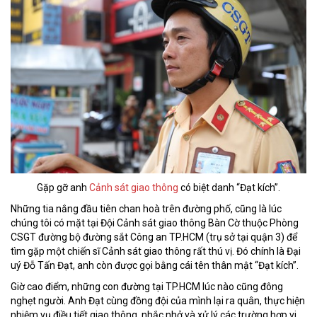
Gặp gỡ anh
Cảnh sát giao thông
có biệt danh “Đạt kích”.
Những tia nắng đầu tiên chan hoà trên đường phố, cũng là lúc
chúng tôi có mặt tại Đội Cảnh sát giao thông Bàn Cờ thuộc Phòng
CSGT đường bộ đường sắt Công an TP.HCM (trụ sở tại quận 3) để
tìm gặp một chiến sĩ Cảnh sát giao thông rất thú vị. Đó chính là Đại
uý Đỗ Tấn Đạt, anh còn được gọi bằng cái tên thân mật “Đạt kích”.
Giờ cao điểm, những con đường tại TP.HCM lúc nào cũng đông
nghẹt người. Anh Đạt cùng đồng đội của mình lại ra quân, thực hiện
nhiệm vụ điều tiết giao thông, nhắc nhở và xử lý các trường hợp vi